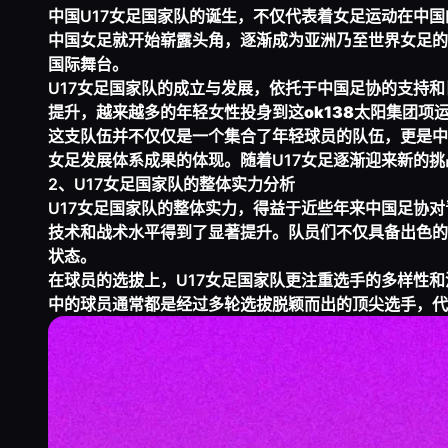
中国U17女足国家队的诞生，不仅代表着女足运动在中
中国女足就开始崭露头角，逐渐成为亚洲乃至世界女足的
国际舞台。
U17女足国家队的成立与发展，依托于中国足协的支持
提升，越来越多的年轻女性投身到这
ok138太阳集团
项
这支队伍并不仅仅是一个集合了年轻球员的队伍，更是中
女足发展体系成果的体现。随着U17女足逐渐迎来新的
2、U17女足国家队的整体实力分析
U17女足国家队的整体实力，得益于近些年来中国足协
技术和战术水平得到了显著提升。队员们不仅具备出色的
状态。
在球员的选拔上，U17女足国家队更注重选手的多样性
中的球员通常都是经过多轮选拔脱颖而出的顶尖选手，代