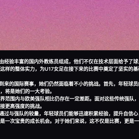
队由经验丰富的国内外教练员组成，他们不仅在技术层面给予了球
这样的整体实力，为U17女足在接下来的比赛中奠定了坚实的基
将到来的国际赛事，她们仍然面临着不小的挑战。首先，年轻球员
，将是她们的一大考验。
界范围内与欧美强队相比仍存在一定差距。面对这些传统强队，U
接更高强度的挑战。
，通过与强队的较量，年轻球员们能够迅速积累经验，提升自信心
是一次宝贵的成长机会。对于她们来说，这不仅是比赛，更是一