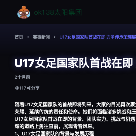
首页
赛事新闻
U17女足国家队首战在即 力争传承荣耀
U17女足国家队首战在即
2个月前
117
分享
随着U17女足国家队的首战即将到来，大家的目光再次聚
荣耀、延续传统的责任和使命。她们将面临诸多挑战和压
U17女足国家队首战在即的背景、团队实力、挑战与机
耀的道路上勇往直前，展现青春风采。
1、U17女足国家队的背景与发展历程