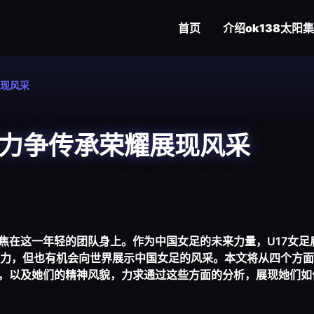
首页
介绍
ok138太阳
展现风采
 力争传承荣耀展现风采
焦在这一年轻的团队身上。作为中国女足的未来力量，U17女足
力，但也有机会向世界展示中国女足的风采。本文将从四个方面
遇，以及她们的精神风貌，力求通过这些方面的分析，展现她们如