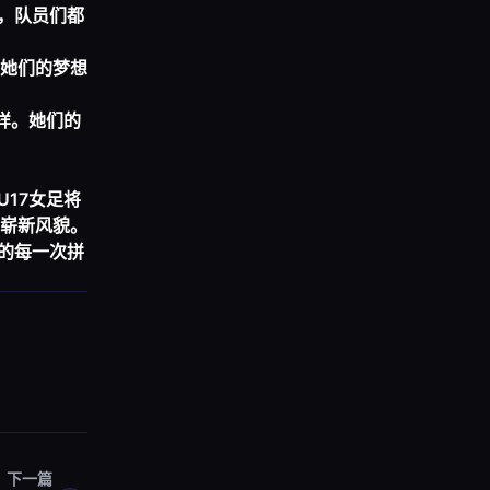
，队员们都
她们的梦想
样。她们的
17女足将
崭新风貌。
的每一次拼
下一篇