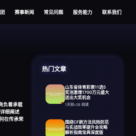
集团
赛事新闻
常见问题
服务能力
联系我们
热门文章
山东省体育彩票11选5
奖池激增1700万元盛大
送出大奖机会
肩负着承载
1天前
•
28
阅读
详细阐述
何在传承荣
围绕CF刷方法风险防范
与实战效率提升全攻略
解析指南宝典深度版