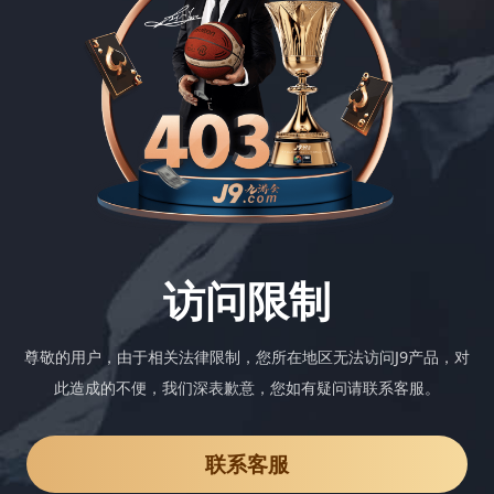
访问限制
尊敬的用户，由于相关法律限制，您所在地区无法访问J9产品，对
此造成的不便，我们深表歉意，您如有疑问请联系客服。
联系客服