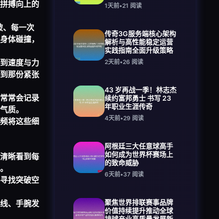
拼搏向上的
1天前
•
21
阅读
破、每一次
传奇3G服务端核心架构
身体碰撞，
解析与高性能稳定运营
实践指南全面升级策略
到速度与力
2天前
•
26
阅读
到那份紧张
43 岁再战一季！林志杰
常常会记录
续约富邦勇士 书写 23
年职业生涯传奇
气质。
4天前
•
29
阅读
频将这些细
阿根廷三大任意球高手
如何成为世界杯赛场上
清晰看到每
的致命威胁
。
6天前
•
37
阅读
寻找突破空
聚焦世界排联赛事品牌
线、手腕发
价值持续提升推动全球
排球产业高质量发展新