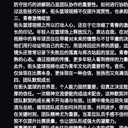
防守技巧的讲解则凸显团队协作的重要性。如何进行协防
过这些技巧分享，街头篮球视频不仅提升观赏性，也承担
三、青春激情绽放
街头篮球视频之所以打动人心，还在于它浓缩了青春的激
长的印记。年轻人在篮球场上释放压力，表达自我，在对
视频中的青年球员往往带着对未来的憧憬与不甘平庸的决
他们用行动证明自己的实力，用坚持回应外界的质疑，这
镜头还常常记录下失败后的落寞与再次站起的坚定。青春
熟的心态。通过视频的传播，更多年轻人看到榜样的力量
此外，街头篮球视频也成为青年文化的重要符号。音乐、
仅体现在比赛本身，更体现在一种自信、张扬而又充满活
四、团队默契成长
在街头篮球的世界里，个人能力固然重要，但真正决定胜
厚的信任。一次眼神交流便能完成战术配合，这种默契并
团队默契的成长离不开沟通与包容。比赛中难免出现失误
流与总结，展现团队成员如何共同反思、共同进步，使观
在关键时刻，团队精神尤为重要。当某位队员手感不佳时
契不仅提升比赛质量，也让团队形成强大的凝聚力。