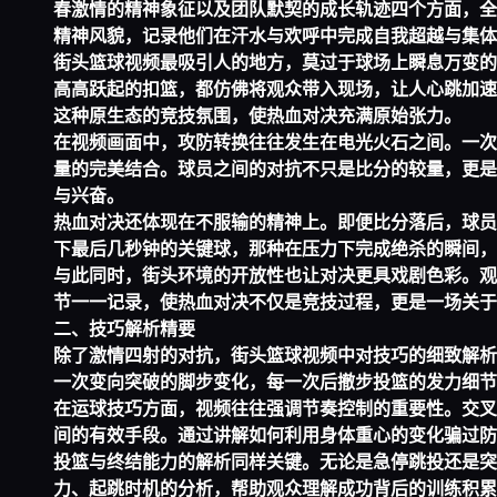
春激情的精神象征以及团队默契的成长轨迹四个方面，全
精神风貌，记录他们在汗水与欢呼中完成自我超越与集体
街头篮球视频最吸引人的地方，莫过于球场上瞬息万变的
高高跃起的扣篮，都仿佛将观众带入现场，让人心跳加速
这种原生态的竞技氛围，使热血对决充满原始张力。
在视频画面中，攻防转换往往发生在电光火石之间。一次
量的完美结合。球员之间的对抗不只是比分的较量，更是
与兴奋。
热血对决还体现在不服输的精神上。即便比分落后，球员
下最后几秒钟的关键球，那种在压力下完成绝杀的瞬间，
与此同时，街头环境的开放性也让对决更具戏剧色彩。观
节一一记录，使热血对决不仅是竞技过程，更是一场关于
二、技巧解析精要
除了激情四射的对抗，街头篮球视频中对技巧的细致解析
一次变向突破的脚步变化，每一次后撤步投篮的发力细节
在运球技巧方面，视频往往强调节奏控制的重要性。交叉
间的有效手段。通过讲解如何利用身体重心的变化骗过防
投篮与终结能力的解析同样关键。无论是急停跳投还是突
力、起跳时机的分析，帮助观众理解成功背后的训练积累