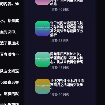
的内容。通
格局
1周前
•
40
阅读
水，都是成
守卫剑阁全流程通关技
巧与阵容搭配详解指南
高效刷装备与隐藏任务
血对决中，
解析
1周前
•
52
阅读
造了更加成
同曦季后赛首轮出发，
青春激情不
新疆赛前购书稳赢为核
心，挑战自我再创新高
1周前
•
49
阅读
队友之间深
从连冠到外卡 林丹世锦
记录赛后交
赛回归之战期待突破重
生
。这样的默
1周前
•
60
阅读