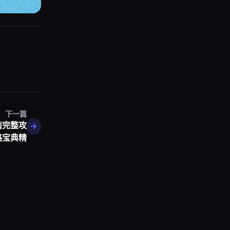
下一篇
南完整攻
略宝典精