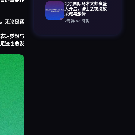
誉的重要转
北京国际马术大师赛盛
大开启，骑士之夜绽放
荣耀与激情
。无论是紧
2周前
•
83
阅读
表达梦想与
足迹也愈发