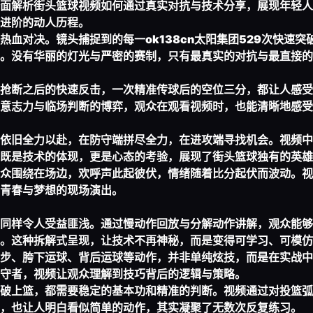
面解析街头篮球视频如何通过真实对抗与技术分享，展现年轻人
进阶的动人历程。
热血对决。镜头捕捉到的每一
ok138cn太阳集团529
次快速突
。没有华丽的灯光与严密的赛制，只有最真实的对抗与最直接的
抢断之后的快速反击，一次精准传球后的空位三分，都让人感受
意志力与临场判断的博弈，观众在观看视频时，也能清晰地感受
依旧全力以赴，在防守端拼尽全力，在进攻端寻找机会。视频中
既是技术的体现，更是心态的考验，展现了街头篮球独有的英雄
众围绕在场边，欢呼声此起彼伏，情绪随着比分起伏而波动。视
青春与梦想的现场演出。
同样令人受益匪浅。通过慢动作回放与分解动作讲解，观众能够
。这种拆解式呈现，让技术不再神秘，而是变得可学习、可模仿
步、胯下运球、背后运球等动作，并非单纯炫技，而是在实战中
守者，视频让观众理解到技巧背后的逻辑与策略。
破上篮，都需要稳定的基本功和精准的判断。视频通过对投篮弧
，也让人明白看似简单的动作，其实凝聚了无数次反复练习。